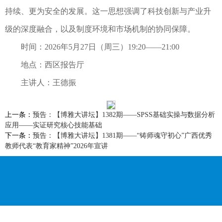
持续、更为安全的发展。这一思想强调了科技创新与产业升
级的深度融合，以及制度环境和市场机制的协同保障。
时间：2026年5月27日（周三）19:20——21:00
地点：西区报告厅
主讲人：王德振
上一条：
预告：【博雅大讲坛】1382期——SPSS基础实操与数据分析
应用——实证研究核心技能基础
下一条：
预告：【博雅大讲坛】1381期——“铸师魂守初心”广西优秀
教师代表“教育家精神”2026年宣讲