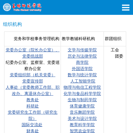
组织机构
党务和学校事务管理机构
教学教辅科研机构
群团组织
党委办公室（院长办公室）、
文学与传媒学院
工会
党委统战部
历史与法律学院
团委
纪委办公室、监察室、党委巡
商学院
察办公室
外国语学院
党委组织部（机关党委）
数学与统计学院
党委宣传部
人工智能学院
人事处（党委教师工作部、职
物理与电信工程学院
改办、离退休办公室）
化学与食品科学学院
教务处
生物与制药学院
科研处
体育健康学院
党委研究生工作部（研究生
音乐舞蹈学院
院）
美术与设计学院
国际交流处
教育科学学院
财务处
智慧农业学院