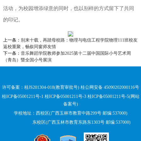
活动，为校园增添绿意的同时，也以别样的方式留下了共同
的印记。
上一条：
别来十载，再踏母校路：物理与电信工程学院物理111班校友
返校重聚，畅叙同窗师友情
下一条：
​音乐舞蹈学院教师参加2025第十二届中国国际小号艺术周
（青岛）暨全国小号展演
许可备案：桂JS201304-018(教育审批号)
桂公网安备 45090202000116号
桂ICP备05001211号-1 桂ICP备05001211号-3 桂ICP备05001211号-5(网站
备案号)
学校地址：西校区(广西玉林市教育中路299号 邮编:537000)
东校区(广西玉林市教育东路
东
1303号 邮编:537000)