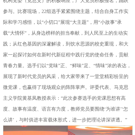
机构党委（党总支）的积极响应，广大党员积极报名，踊跃
参与。比赛现场，22组选手紧紧围绕主题，结合自身工作实
际和学习感悟，以“小切口”展现“大主题”，用“小故事”承
载“大情怀”，从身边榜样的担当奉献，到人民至上的生动实
践；从红色基因的深邃解读，到饮水思源的校史重现，和大
家一起探讨如何在新时代新征程中践行党的使命任务，贡献
青春力量。选手们以“党味”正、“鲜味”足、“情味”浓的表达，
展现了新时代党员的风采，给大家带来了一堂堂精彩纷呈的
微党课，也赢得了现场观众的阵阵掌声。评委代表、马克思
主义学院黄基凤教授表示：“此次参赛选手的党课思想有高
度、故事有温度、语言有力度，教师党员要围绕‘为谁讲’‘怎
么讲’，与时俱进丰富载体形式，进一步把理论讲深讲透。”