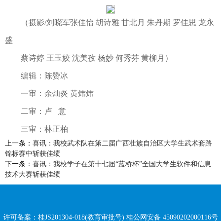
（摄影/刘晓军张佳怡 胡诗雅 甘北月 朱丹期 罗佳思 龙永
盛
蔡诗婷 王玉姣 沈美孜 杨妙 何秀芬 黄柳月）
编辑：陈赞冰
一审：余灿炎 黄炜炜
二审：卢 意
三审：林正柏
上一条：
喜讯：我校武术队在第二届广西壮族自治区大学生武术套路
锦标赛中斩获佳绩
下一条：
喜讯：我校学子在第十七届“蓝桥杯”全国大学生软件和信息
技术大赛斩获佳绩
许可备案：桂JS201304-018(教育审批号)
桂公网安备 45090202000116号