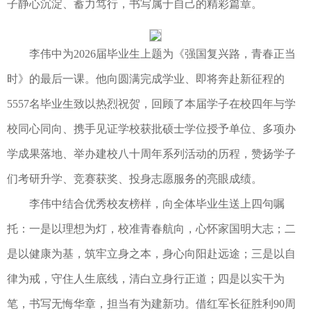
子静心沉淀、蓄力笃行，书写属于自己的精彩篇章。
李伟中为2026届毕业生上题为《强国复兴路，青春正当
时》的最后一课。他向圆满完成学业、即将奔赴新征程的
5557名毕业生致以热烈祝贺，回顾了本届学子在校四年与学
校同心同向、携手见证学校获批硕士学位授予单位、多项办
学成果落地、举办建校八十周年系列活动的历程，赞扬学子
们考研升学、竞赛获奖、投身志愿服务的亮眼成绩。
李伟中结合优秀校友榜样，向全体毕业生送上四句嘱
托：一是以理想为灯，校准青春航向，心怀家国明大志；二
是以健康为基，筑牢立身之本，身心向阳赴远途；三是以自
律为戒，守住人生底线，清白立身行正道；四是以实干为
笔，书写无悔华章，担当有为建新功。借红军长征胜利90周