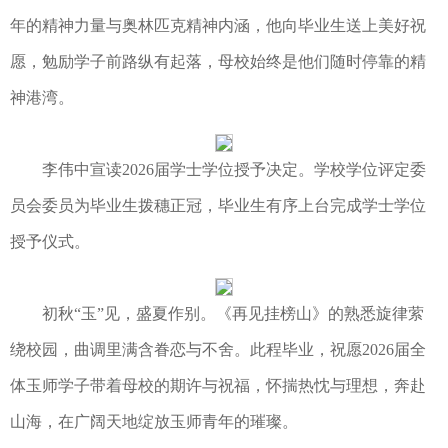
年的精神力量与奥林匹克精神内涵，他向毕业生送上美好祝
愿，勉励学子前路纵有起落，母校始终是他们随时停靠的精
神港湾。
李伟中宣读2026届学士学位授予决定。学校学位评定委
员会委员为毕业生拨穗正冠，毕业生有序上台完成学士学位
授予仪式。
初秋“玉”见，盛夏作别。《再见挂榜山》的熟悉旋律萦
绕校园，曲调里满含眷恋与不舍。此程毕业，祝愿2026届全
体玉师学子带着母校的期许与祝福，怀揣热忱与理想，奔赴
山海，在广阔天地绽放玉师青年的璀璨。