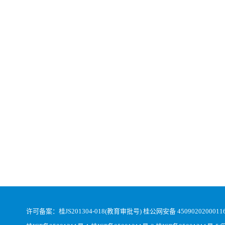
许可备案：桂JS201304-018(教育审批号)
桂公网安备 4509020200011